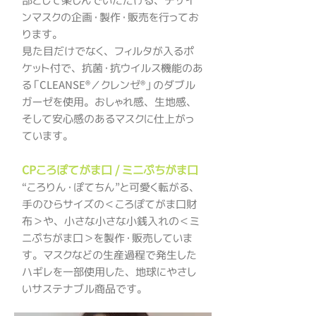
部として楽しんでいただける、デザイ
ンマスクの企画・製作・販売を行ってお
ります。
見た目だけでなく、フィルタが入るポ
ケット付で、抗菌・抗ウイルス機能のあ
る「CLEANSE®／クレンゼ®」のダブル
ガーゼを使用。おしゃれ感、生地感、
そして安心感のあるマスクに仕上がっ
ています。
CPころぽてがま口 / ミニぷちがま口
“ころりん・ぽてちん”と可愛く転がる、
手のひらサイズの＜ころぽてがま口財
布＞や、小さな小さな小銭入れの＜ミ
ニぷちがま口＞を製作・販売していま
す。マスクなどの生産過程で発生した
ハギレを一部使用した、地球にやさし
いサステナブル商品です。