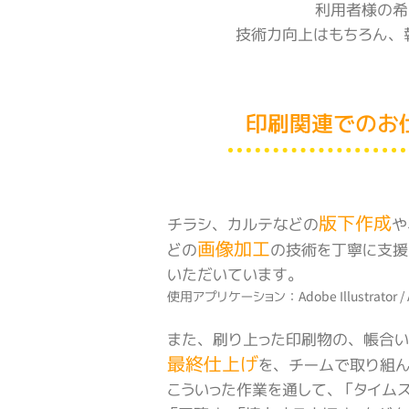
利用者様の希
技術力向上はもちろん、
印刷関連でのお
版下作成
チラシ、カルテなどの
や
画像加工
どの
の技術を丁寧に支援
いただいています。
使用アプリケーション：Adobe Illustrator / A
また、刷り上った印刷物の、帳合い
最終仕上げ
を、チームで取り組
こういった作業を通して
、「タイム