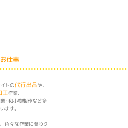
のお仕事
代行出品
サイトの
や、
加工
作業、
作業・和小物製作など多
ています。
方、色々な作業に関わり